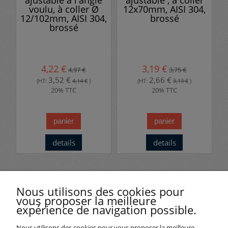
ajustable à l'angle
ajustable , à coller
voulu, à coller Ø
12x70mm, AISI 304,
12/102mm, AISI 304,
brossé
brossé
4,22 €
3,19 €
4,97 €
3,75 €
3,52 €
2,66 €
(HT:
4,14 €
)
(HT:
3,13 €
)
20% TTC
20% TTC
panier
panier
details
details
Avis clients
Nous utilisons des cookies pour
vous proposer la meilleure
expérience de navigation possible.
Nous utilisons des cookies pour vous proposer la meilleure