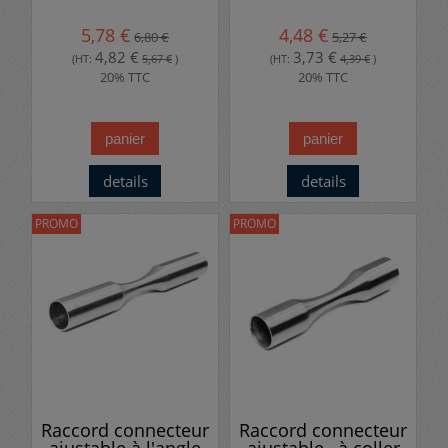
5,78 €
4,48 €
6,80 €
5,27 €
4,82 €
3,73 €
(HT:
5,67 €
)
(HT:
4,39 €
)
20% TTC
20% TTC
panier
panier
details
details
PROMO
PROMO
Raccord connecteur
Raccord connecteur