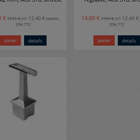
8 €
14,88 €
12,40 €
12,40 €
17,51 €
17,51 €
(HT:
14,59 €
)
(HT:
20% TTC
20% TTC
details
details
panier
panier