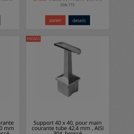
20% TTC
details
panier
PROMO
rante
Support 40 x 40, pour main
 40 mm
courante tube 42,4 mm , AISI
ossé
304, brossé