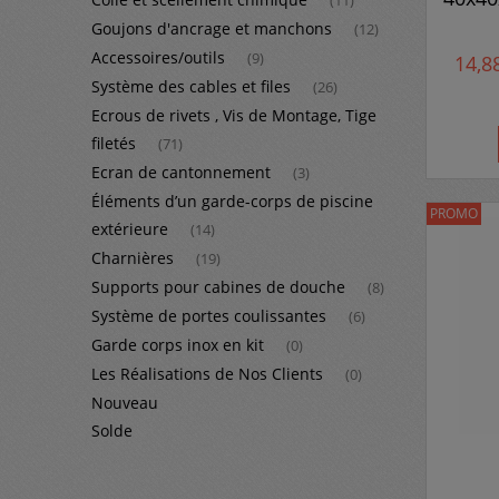
(11)
Goujons d'ancrage et manchons
(12)
Accessoires/outils
(9)
14,8
Système des cables et files
(26)
Ecrous de rivets , Vis de Montage, Tige
filetés
(71)
Ecran de cantonnement
(3)
Éléments d’un garde-corps de piscine
PROMO
extérieure
(14)
Charnières
(19)
Supports pour cabines de douche
(8)
Système de portes coulissantes
(6)
Garde corps inox en kit
(0)
Les Réalisations de Nos Clients
(0)
Nouveau
Solde