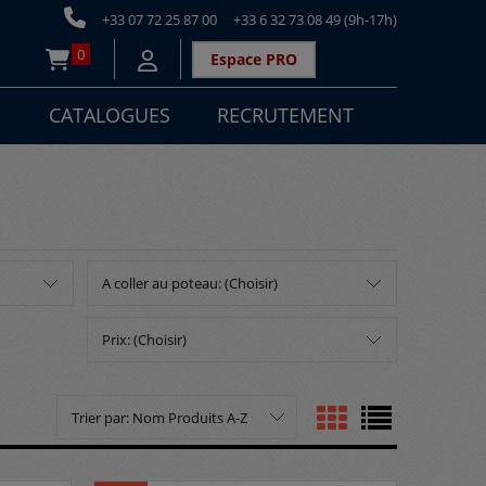
+33 07 72 25 87 00
+33 6 32 73 08 49 (9h-17h)
0
Espace PRO
<
N
CATALOGUES
RECRUTEMENT
A coller au poteau: (Choisir)
Prix: (Choisir)
Trier par:
Nom Produits A-Z