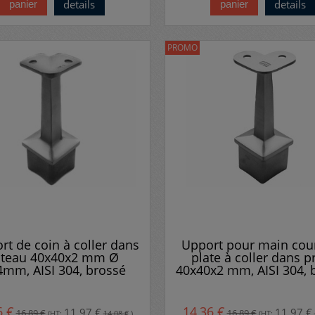
details
details
panier
panier
PROMO
rt de coin à coller dans
Upport pour main cou
teau 40x40x2 mm Ø
plate à coller dans pr
4mm, AISI 304, brossé
40x40x2 mm, AISI 304, 
6 €
14,36 €
11,97 €
11,97 €
16,89 €
16,89 €
(HT:
14,08 €
)
(HT: