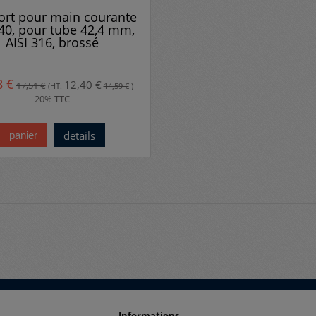
ort pour main courante
 40, pour tube 42,4 mm,
AISI 316, brossé
8 €
12,40 €
17,51 €
(HT:
14,59 €
)
20% TTC
details
panier
Informations