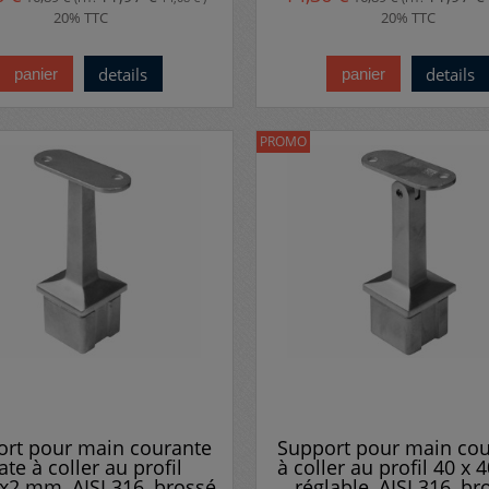
20% TTC
20% TTC
details
details
panier
panier
PROMO
ort pour main courante
Support pour main cou
ate à coller au profil
à coller au profil 40 x
x2 mm, AISI 316, brossé
réglable, AISI 316, br