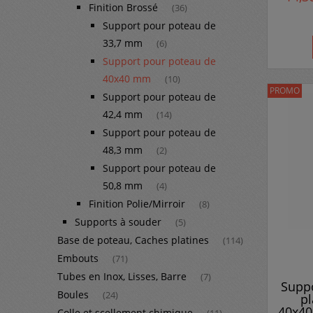
Finition Brossé
(36)
Support pour poteau de
33,7 mm
(6)
Support pour poteau de
40x40 mm
(10)
PROMO
Support pour poteau de
42,4 mm
(14)
Support pour poteau de
48,3 mm
(2)
Support pour poteau de
50,8 mm
(4)
Finition Polie/Mirroir
(8)
Supports à souder
(5)
Base de poteau, Caches platines
(114)
Embouts
(71)
Tubes en Inox, Lisses, Barre
(7)
Supp
Boules
(24)
pl
40x40
Colle et scellement chimique