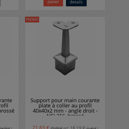
details
panier
PROMO
rante
Support pour main courante
ofil
plate à coller au profil
brossé
40x40x2 mm - angle droit -
AISI 316, brossé
21,83 €
18,19 €
25,68 €
14,08 €
)
(HT:
21,40 €
)