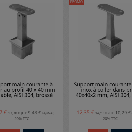
PROMO
port main courante à
Support main courante 
er au profil 40 x 40 mm
inox à coller dans pr
lable, AISI 304, brossé
40x40x2 mm, AISI 304, 
7 €
12,35 €
9,48 €
10,29 €
13,38 €
14,53 €
(HT:
11,15 €
)
(HT:
20% TTC
20% TTC