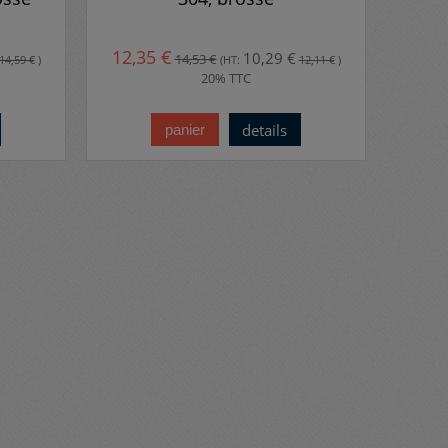
12,35 €
10,29 €
14,53 €
14,59 €
)
(HT:
12,11 €
)
20% TTC
details
panier