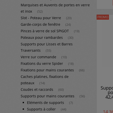
Marquises et Auvents de portes en verre
et inox
(52)
PROMO
Slot - Poteau pour Verre
(20)
Garde-corps de fenêtre
(24)
Pinces à verre de sol SPIGOT
(19)
Poteaux pour rambardes
(30)
Supports pour Lisses et Barres
Traversants
(55)
Verre sur commande
(10)
Fixations du verre Spider
(18)
Fixations pour mains courantes
(66)
Caches platines, fixations de
poteaux
(14)
Suppo
Coudes et raccords
(60)
po
Supports pour mains courantes
42,
(56)
Eléments de supports
(7)
Supports à coller
(44)
14,3