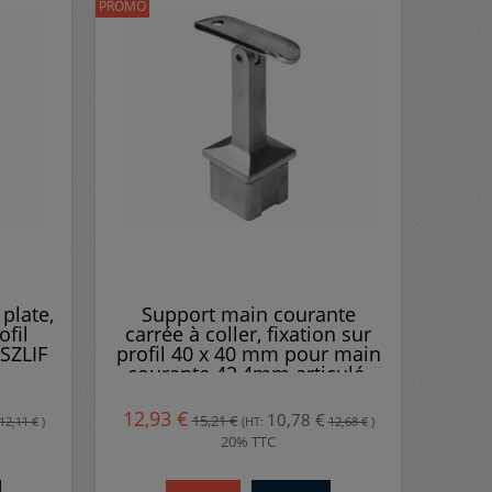
PROMO
plate,
Support main courante
ofil
carrée à coller, fixation sur
SZLIF
profil 40 x 40 mm pour main
courante 42,4mm articulé,
AISI 304, brossé
12,93 €
10,78 €
15,21 €
12,11 €
)
(HT:
12,68 €
)
20% TTC