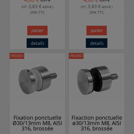
5,41 €
5,41 €
3,83 €
3,83 €
(HT:
4,51 €
)
(HT:
4,51 €
)
20% TTC
20% TTC
panier
panier
details
details
PROMO
PROMO
Fixation ponctuelle
Fixaction ponctuelle
Ø30/13mm M8, AISI
ø30/13mm M8, AISI
316, brossée
316, brossée