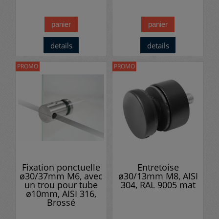
panier
panier
details
details
PROMO
PROMO
Fixation ponctuelle
Entretoise
ø30/37mm M6, avec
ø30/13mm M8, AISI
un trou pour tube
304, RAL 9005 mat
ø10mm, AISI 316,
Brossé