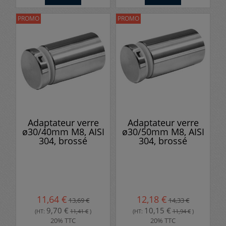
PROMO
PROMO
Adaptateur verre
Adaptateur verre
ø30/40mm M8, AISI
ø30/50mm M8, AISI
304, brossé
304, brossé
11,64 €
12,18 €
13,69 €
14,33 €
9,70 €
10,15 €
(HT:
11,41 €
)
(HT:
11,94 €
)
20% TTC
20% TTC