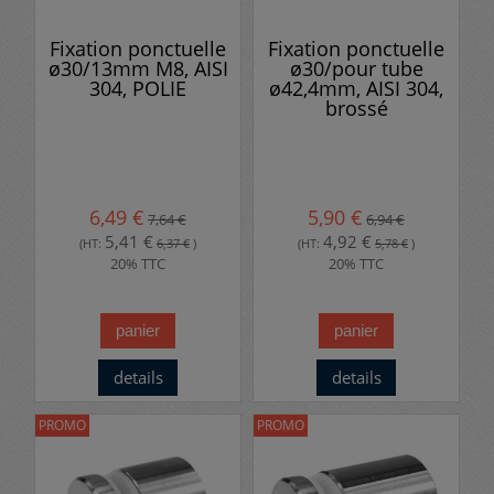
Fixation ponctuelle
Fixation ponctuelle
ø30/13mm M8, AISI
ø30/pour tube
304, POLIE
ø42,4mm, AISI 304,
brossé
6,49 €
5,90 €
7,64 €
6,94 €
5,41 €
4,92 €
(HT:
6,37 €
)
(HT:
5,78 €
)
20% TTC
20% TTC
panier
panier
details
details
PROMO
PROMO