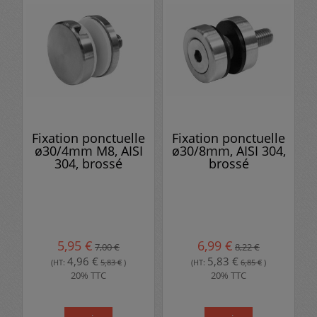
Fixation ponctuelle
Fixation ponctuelle
ø30/4mm M8, AISI
ø30/8mm, AISI 304,
304, brossé
brossé
5,95 €
6,99 €
7,00 €
8,22 €
4,96 €
5,83 €
(HT:
5,83 €
)
(HT:
6,85 €
)
20% TTC
20% TTC