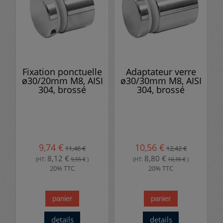
Fixation ponctuelle
Adaptateur verre
ø30/20mm M8, AISI
ø30/30mm M8, AISI
304, brossé
304, brossé
9,74 €
10,56 €
11,46 €
12,42 €
8,12 €
8,80 €
(HT:
9,55 €
)
(HT:
10,35 €
)
20% TTC
20% TTC
panier
panier
details
details