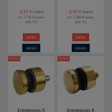
9,35 €
8,98 €
11,00 €
10,57 €
7,79 €
7,48 €
(HT:
9,17 €
)
(HT:
8,81 €
)
20% TTC
20% TTC
panier
panier
details
details
PROMO
PROMO
Entretoises fi
Entretoises fi