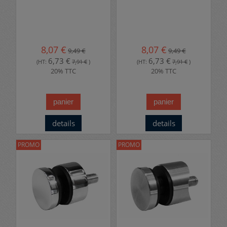
8,07 €
8,07 €
9,49 €
9,49 €
6,73 €
6,73 €
(HT:
7,91 €
)
(HT:
7,91 €
)
20% TTC
20% TTC
panier
panier
details
details
PROMO
PROMO