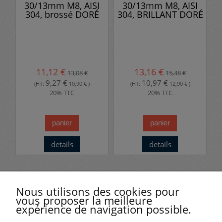
30/13mm M8, AISI
30/13mm M8, AISI
304, brossé DORÉ
304, BRILLANT DORÉ
11,12 €
13,16 €
13,08 €
15,48 €
9,27 €
10,97 €
(HT:
10,90 €
)
(HT:
12,90 €
)
20% TTC
20% TTC
panier
panier
details
details
Avis clients
Nous utilisons des cookies pour
vous proposer la meilleure
expérience de navigation possible.